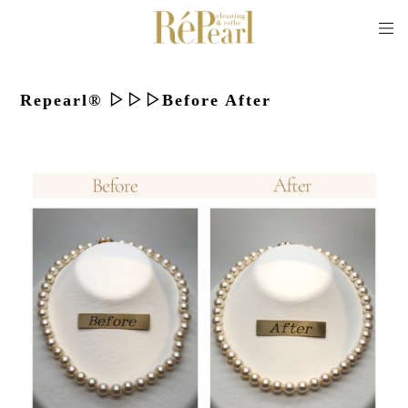
Repearl®︎ ▷▷▷Before After
2024/09/27 21:07